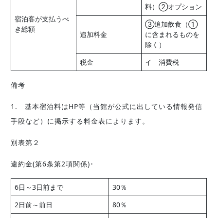
料）②オプション
宿泊客が支払うべ
③追加飲食（①
き総額
追加料金
に含まれるものを
除く）
税金
イ 消費税
備考
1. 基本宿泊料はHP等（当館が公式に出している情報発信
手段など）に掲示する料金表によります。
別表第２
違約金(第6条第2項関係)･
6日～3日前まで
30％
2日前～前日
80％